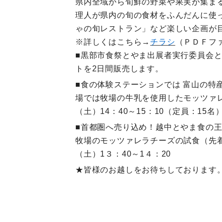
県内全域から旬鮮の野菜や果実が集ま
理人が県内の旬の食材をふんだんに使
ゃの旬レストラン」など楽しい企画が
※詳しくはこちら→
チラシ
（ＰＤＦフ
■黒部市食祭とやま出展者実行委員会
トを2日間販売します。
■食の体験ステーションでは 富山の特
場では牧場の牛乳を使用したモッツァ
（土）14：40～15：10（定員：15名
■首都圏へ売り込め！越中とやま食の
牧場のモッツァレラチーズの試食（先着
（土）1３：40～1４：20
★皆様のお越しをお待ちしております