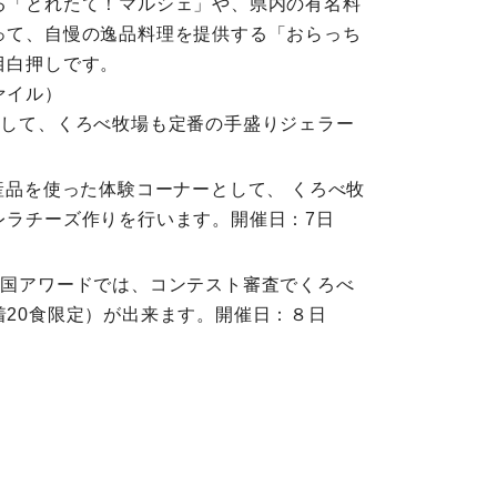
る「とれたて！マルシェ」や、県内の有名料
って、自慢の逸品料理を提供する「おらっち
目白押しです。
ァイル）
として、くろべ牧場も定番の手盛りジェラー
産品を使った体験コーナーとして、 くろべ牧
レラチーズ作りを行います。開催日：7日
）
王国アワードでは、コンテスト審査でくろべ
20食限定）が出来ます。開催日：８日
。