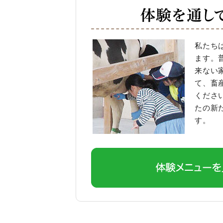
私たち
ます。
来ない
て、畜
くださ
たの新
す。