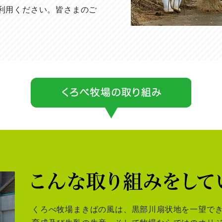
利用ください。皆さまのご
くろべ牧場まきばの風は、黒部川扇状地を一望で