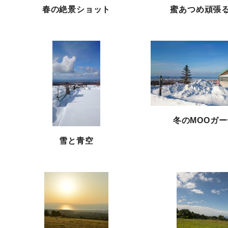
春の絶景ショット
蜜あつめ頑張
冬のMOOガ
雪と青空