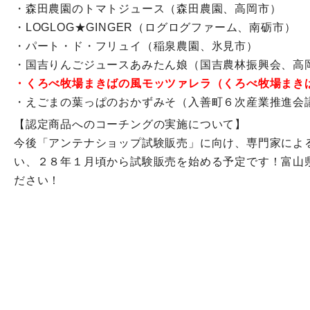
・森田農園のトマトジュース（森田農園、高岡市）
・LOGLOG★GINGER（ログログファーム、南砺市）
・パート・ド・フリュイ（稲泉農園、氷見市）
・国吉りんごジュースあみたん娘（国吉農林振興会、高
・くろべ牧場まきばの風モッツァレラ（くろべ牧場まき
・えごまの葉っぱのおかずみそ（入善町６次産業推進会
【認定商品へのコーチングの実施について】
今後「アンテナショップ試験販売」に向け、専門家によ
い、２８年１月頃から試験販売を始める予定です！富山
ださい！